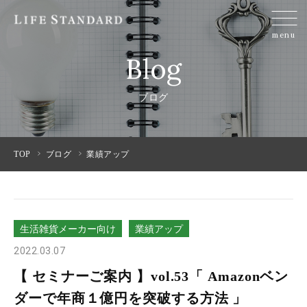
menu
Blog
ブログ
TOP
ブログ
業績アップ
生活雑貨メーカー向け
業績アップ
2022.03.07
【 セミナーご案内 】vol.53「 Amazonベン
ダーで年商１億円を突破する方法 」