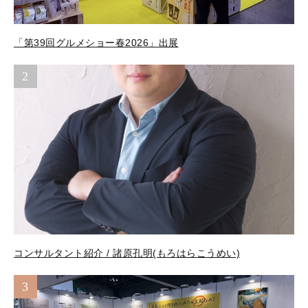
「第39回グルメショー春2026」出展
2
コンサルタント紹介 / 諸原孔明(もろはらこうめい)
3