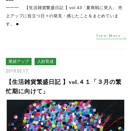
━━━ 【生活雑貨繁盛日記 】vol.43「夏商戦に突入」 売
上アップに役立つ日々の発見・感じたことをまとめていま
す。 ■
View More
業績アップ
人財育成
2019.02.17
【生活雑貨繁盛日記 】vol.４１「３月の繁
忙期に向けて」