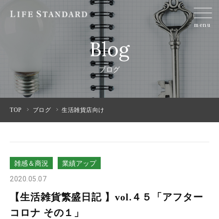
menu
Blog
ブログ
TOP
ブログ
生活雑貨店向け
雑感＆商況
業績アップ
2020.05.07
【生活雑貨繁盛日記 】vol.４５「アフター
コロナ その１」