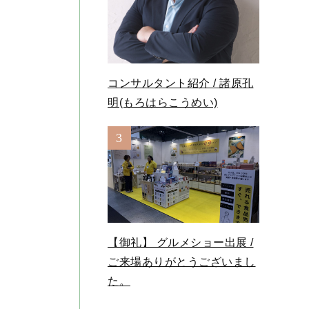
コンサルタント紹介 / 諸原孔
明(もろはらこうめい)
3
【御礼】 グルメショー出展 /
ご来場ありがとうございまし
た。