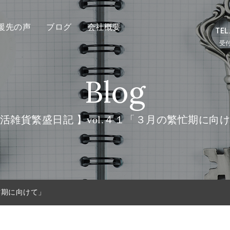
援先の声
ブログ
会社概要
TEL
受付
Blog
活雑貨繁盛日記 】vol.４１「３月の繁忙期に向
忙期に向けて」