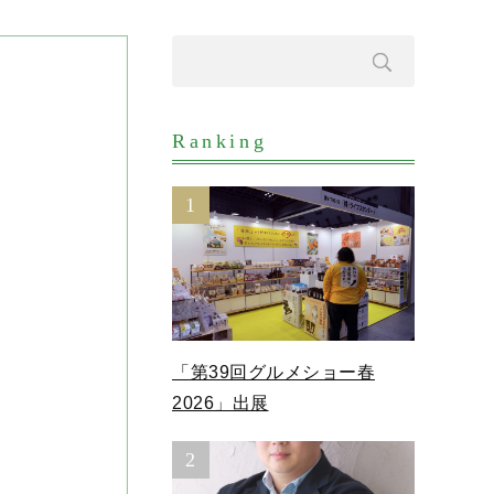
Ranking
1
「第39回グルメショー春
2026」出展
2