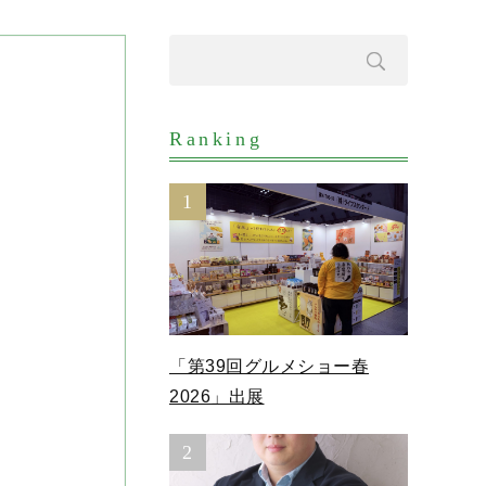
Ranking
1
「第39回グルメショー春
2026」出展
2