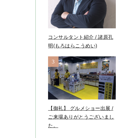
コンサルタント紹介 / 諸原孔
明(もろはらこうめい)
3
【御礼】 グルメショー出展 /
ご来場ありがとうございまし
た。