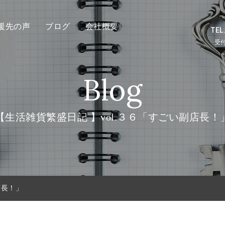
援先の声
ブログ
会社概要
TEL
受付
Blog
【生活雑貨繁盛日記 】vol.３６「すごい副店長！
店長！」