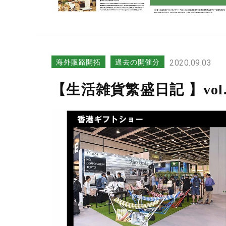
海外販路開拓
過去の開催分
2020.09.03
【生活雑貨繁盛日記 】vo