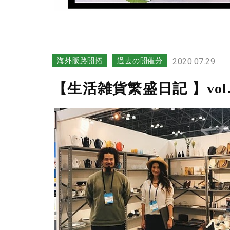
海外販路開拓
過去の開催分
2020.07.29
【生活雑貨繁盛日記 】vo