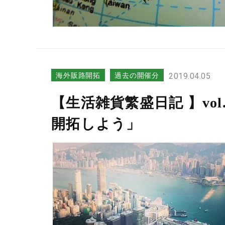
海外販路開拓
過去の開催分
2019.04.05
【生活雑貨繁盛日記 】vo
開拓しよう」