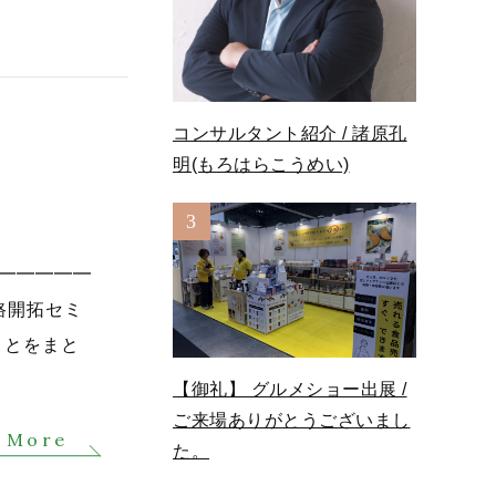
コンサルタント紹介 / 諸原孔
明(もろはらこうめい)
3
━━━━━━
路開拓セミ
ことをまと
【御礼】 グルメショー出展 /
ご来場ありがとうございまし
 More
た。