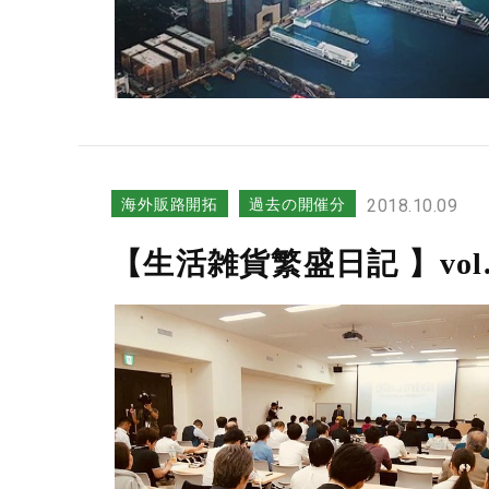
海外販路開拓
過去の開催分
2018.10.09
【生活雑貨繁盛日記 】vo