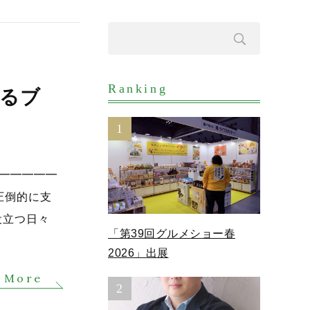
Ranking
れるブ
1
━━━━━━
に圧倒的に支
役立つ日々
「第39回グルメショー春
2026」出展
 More
2