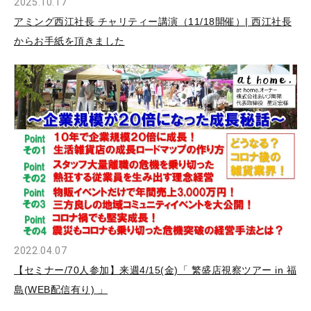
2025.10.17
アミング西江社長 チャリティー講演（11/18開催）| 西江社長
からお手紙を頂きました
2022.04.07
【セミナー/70人参加】来週4/15(金)「 繁盛店視察ツアー in 福
島(WEB配信有り) 」