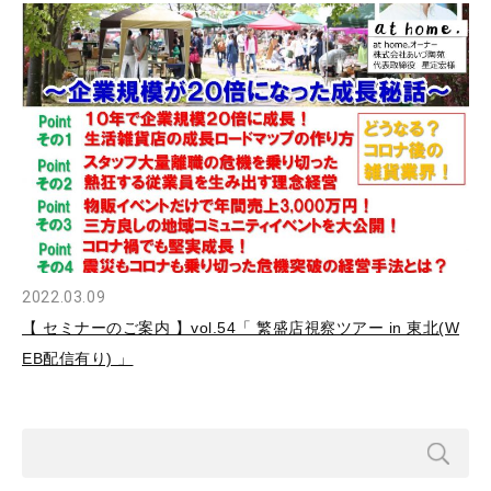
2022.03.09
【 セミナーのご案内 】vol.54「 繁盛店視察ツアー in 東北(W
EB配信有り) 」