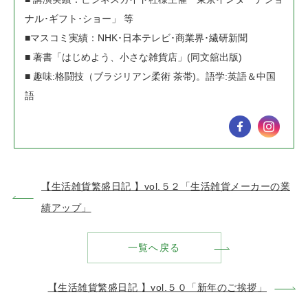
ナル･ギフト･ショー」 等
■マスコミ実績：NHK･日本テレビ･商業界･繊研新聞
■ 著書「はじめよう、小さな雑貨店」(同文舘出版)
■ 趣味:格闘技（ブラジリアン柔術 茶帯)。語学:英語＆中国
語
【生活雑貨繁盛日記 】vol.５２「生活雑貨メーカーの業
績アップ」
一覧へ戻る
【生活雑貨繁盛日記 】vol.５０「新年のご挨拶」