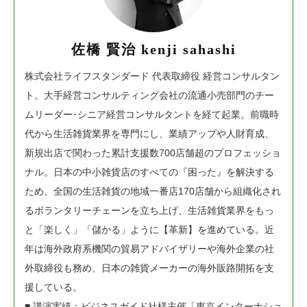
佐橋 賢治 kenji sahashi
株式会社ライフスタンダード 代表取締役 経営コンサルタン
ト。
大手経営コンサルティング会社の流通小売部門のチー
ムリーダー･シニア経営コンサルタントを経て起業。前職時
代から生活雑貨業界を専門にし、業績アップや人財育成、
新規出店で関わった累計支援数700店舗超のプロフェッショ
ナル。日本の中小雑貨店のすべての『困った』を解決する
ため、全国の生活雑貨の地域一番店170店舗から組織化され
るボランタリーチェーンを立ち上げ、生活雑貨業界をもっ
と「楽しく」「儲かる」ように【革新】を進めている。近
年は海外政府系機関の貿易アドバイザリーや海外企業の社
外取締役も務め、日本の雑貨メーカーの海外販路開拓を支
援している。
■ 講演実績：ビジネスガイド社様主催「東京インターナショ