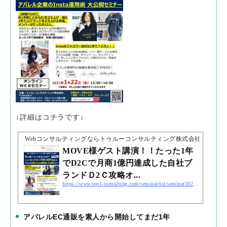
↓詳細はコチラです↓
Webコンサルティングならトゥルーコンサルティング株式会社
MOVE様ゲスト講演！！たった1年
でD2Cで月商1億円達成した自社ブ
ランドＤ2Ｃ攻略オ...
https://www.top1-consulting.com/seminarlist/seminar20210122/
アパレルEC通販を素人から開始してまだ1年