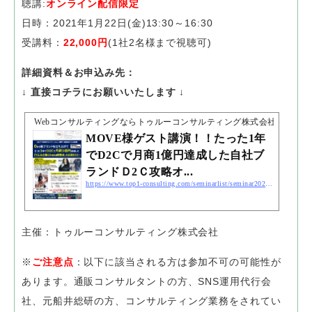
聴講:
オンライン配信限定
日時：2021年1月22日(金)13:30～16:30
受講料：
22,000円
(1社2名様まで視聴可)
詳細資料＆お申込み先：
↓ 直接コチラにお願いいたします ↓
Webコンサルティングならトゥルーコンサルティング株式会社
MOVE様ゲスト講演！！たった1年
でD2Cで月商1億円達成した自社ブ
ランドＤ2Ｃ攻略オ...
https://www.top1-consulting.com/seminarlist/seminar20210122/
主催：トゥルーコンサルティング株式会社
※
ご注意点
：以下に該当される方は参加不可の可能性が
あります。
通販コンサルタントの方、SNS運用代行会
社、元船井総研の方、
コンサルティング業務をされてい