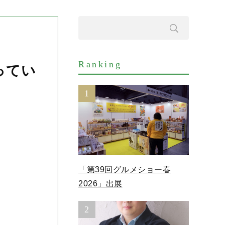
Ranking
ってい
1
「第39回グルメショー春
2026」出展
2