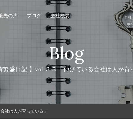
援先の声
ブログ
会社概要
TEL
受付
Blog
貨繁盛日記 】vol.３３「伸びている会社は人が育
いる会社は人が育っている」