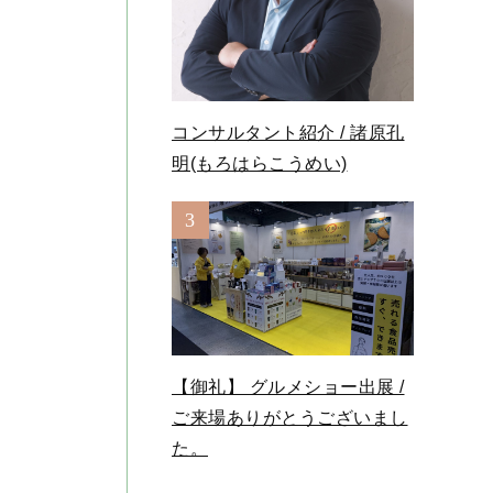
コンサルタント紹介 / 諸原孔
明(もろはらこうめい)
3
【御礼】 グルメショー出展 /
ご来場ありがとうございまし
た。