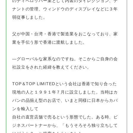
のディベロッパー業として内装のダイレクション、テ
ナントの管理、
ウィンドウのディスプレイなどに３年
弱従事しました。
父が中国・台湾・香港で製造業をおこなっており、家
業を手伝う形で香港に渡航しました。
―グローバルな家系なのですね。そこからご自身の会
社設立をされた経緯を教えてください。
TOP＆TOP LIMITEDという会社は香港で知り合った
現地の人と１９９１年７月に設立しました。
当時はカ
バンの品揃え型のお店で、いまと同様に日本からカバ
ンを輸入して
自社の直営店舗で売るという形態でした。
ある時、ビ
ジネスパートナーから、
「もうそろそろ独り立ちして