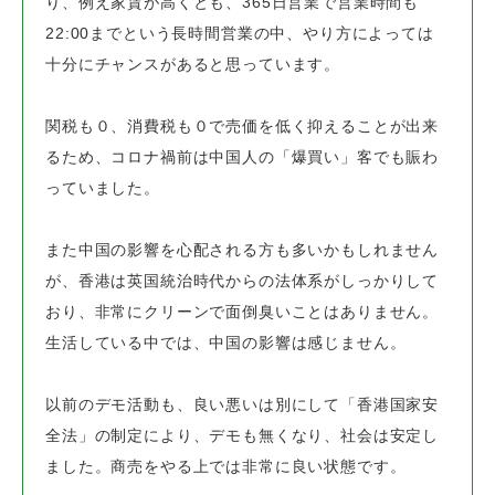
り、
例え家賃が高くとも、365日営業で営業時間も
22:00までという長時間営業の中、
やり方によっては
十分にチャンスがあると思っています。
関税も０、消費税も０で売価を低く抑えることが出来
るため、
コロナ禍前は中国人の「爆買い」客でも賑わ
っていました。
また中国の影響を心配される方も多いかもしれません
が、
香港は英国統治時代からの法体系がしっかりして
おり、
非常にクリーンで面倒臭いことはありません。
生活している中では、中国の影響は感じません。
以前のデモ活動も、良い悪いは別にして「香港国家安
全法」の制定により、
デモも無くなり、社会は安定し
ました。商売をやる上では非常に良い状態です。