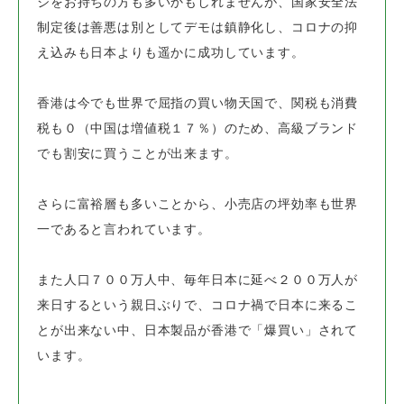
ジをお持ちの方も多いかもしれませんが、
国家安全法
制定後は善悪は別としてデモは鎮静化し、コロナの抑
え込みも日本よりも遥かに成功しています。
香港は今でも世界で屈指の買い物天国で、関税も消費
税も０（中国は増値税１７％）のため、
高級ブランド
でも割安に買うことが出来ます。
さらに富裕層も多いことから、小売店の坪効率も世界
一であると言われています。
また人口７００万人中、毎年日本に延べ２００万人が
来日するという親日ぶりで、
コロナ禍で日本に来るこ
とが出来ない中、日本製品が香港で「爆買い」されて
います。