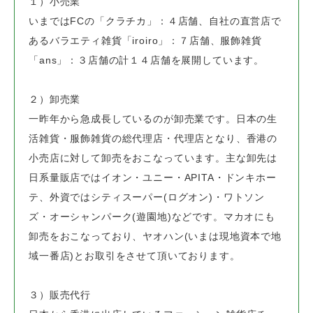
１）小売業
いまではFCの「クラチカ」：４店舗、自社の直営店で
あるバラエティ雑貨「iroiro」：７店舗、
服飾雑貨
「ans」：３店舗の計１４店舗を展開しています。
２）卸売業
一昨年から急成長しているのが卸売業です。日本の生
活雑貨・服飾雑貨の総代理店・代理店となり、
香港の
小売店に対して卸売をおこなっています。
主な卸先は
日系量販店ではイオン・ユニー・APITA・ドンキホー
テ、
外資ではシティスーパー(ログオン)・ワトソン
ズ・オーシャンパーク(遊園地)などです。
マカオにも
卸売をおこなっており、ヤオハン(いまは現地資本で地
域一番店)とお取引をさせて頂いております。
３）販売代行