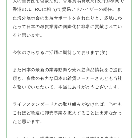
大の重要性を啓蒙活動、
香港貿易発展局(政府系機関で
香港のJETROに相当)で貿易アドバイザーの就任。
ま
た海外展示会の出展サポートをされたりと、
多岐にわ
たって日本の雑貨業界の国際化に非常に貢献されてい
ると思います。
今後のさらなるご活躍に期待しております(笑)
また日本の最新の業界動向や売れ筋商品情報をご提供
頂き、
多数の有力な日本の雑貨メーカーさんとも当社
を繋いでいただいて、
本当にありがとうございます。
ライフスタンダードとの取り組みがなければ、当社も
これほど急速に卸売事業を
拡大することは出来なかっ
たと思います。