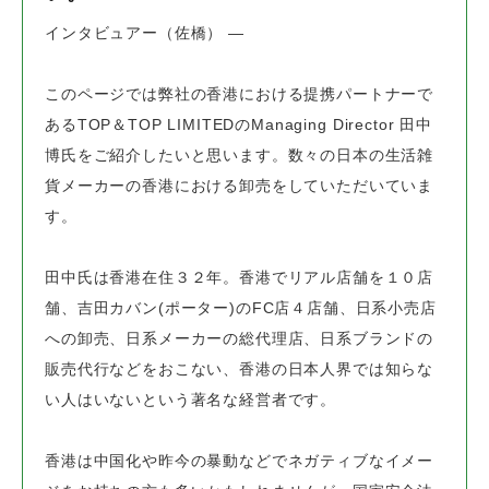
インタビュアー（佐橋） ―
このページでは弊社の香港における提携パートナーで
ある
TOP＆TOP LIMITEDのManaging Director 田中
博氏をご紹介したいと思います。
数々の日本の生活雑
貨メーカーの香港における卸売をしていただいていま
す。
田中氏は香港在住３２年。香港でリアル店舗を１０店
舗、
吉田カバン(ポーター)のFC店４店舗、日系小売店
への卸売、
日系メーカーの総代理店、日系ブランドの
販売代行などをおこない、
香港の日本人界では知らな
い人はいないという著名な経営者です。
香港は中国化や昨今の暴動などでネガティブなイメー