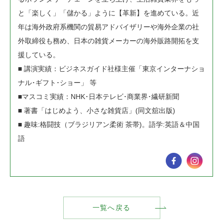
と「楽しく」「儲かる」ように【革新】を進めている。近
年は海外政府系機関の貿易アドバイザリーや海外企業の社
外取締役も務め、日本の雑貨メーカーの海外販路開拓を支
援している。
■ 講演実績：ビジネスガイド社様主催「東京インターナショ
ナル･ギフト･ショー」 等
■マスコミ実績：NHK･日本テレビ･商業界･繊研新聞
■ 著書「はじめよう、小さな雑貨店」(同文舘出版)
■ 趣味:格闘技（ブラジリアン柔術 茶帯)。語学:英語＆中国
語
一覧へ戻る